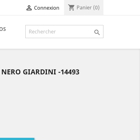
shopping_cart

Panier
(0)
Connexion
OS

 NERO GIARDINI -14493