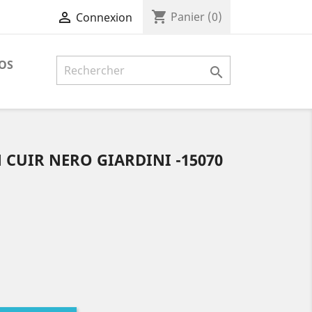
shopping_cart

Panier
(0)
Connexion
OS

 CUIR NERO GIARDINI -15070