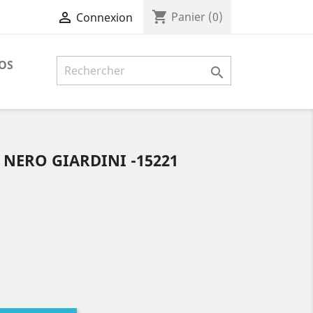
shopping_cart

Panier
(0)
Connexion
OS

 NERO GIARDINI -15221